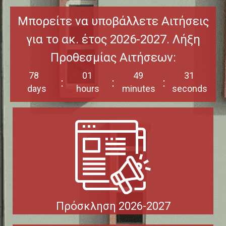
Μπορείτε να υποβάλλετε Αιτήσεις
για το ακ. έτος 2026-2027. Λήξη
Προθεσμίας Αιτήσεων:
77
00
48
30
78
01
49
:
:
:
31
days
hours
minutes
seconds
Πρόσκληση 2026-2027