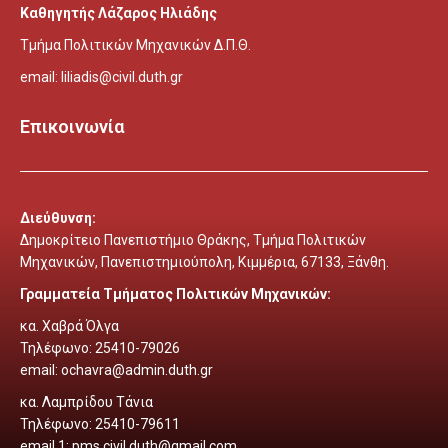
Καθηγητής Λάζαρος Ηλιάδης
Τμήμα Πολιτικών Μηχανικών Δ.Π.Θ.
email: liliadis@civil.duth.gr
Επικοινωνία
Διεύθυνση:
Δ
ημοκρίτειο Πανεπιστήμιο Θράκης, Τμήμα Πολιτικών
Μηχανικών, Πανεπιστημιούπολη, Κιμμέρια
, 67133, Ξάνθη.
Γραμματεία Τμήματος Πολιτικών Μηχανικών:
κα. Χαβρά Όλγα
Τηλέφωνο: 25410-79026
email:
ochavra@admin.duth.gr
κα.
Λαμπρίδου Τάνια
Τηλέφωνο:
25410-79611
email 1: pms.civil.duth@gmail.com